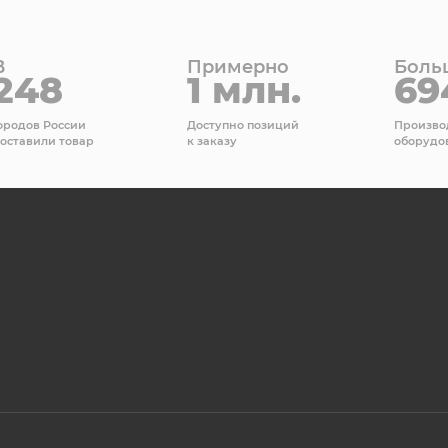
В
Примерно
Боль
248
1 млн.
69
ородов России
Доступно позиций
Произво
оставили товар
к заказу
оборудо