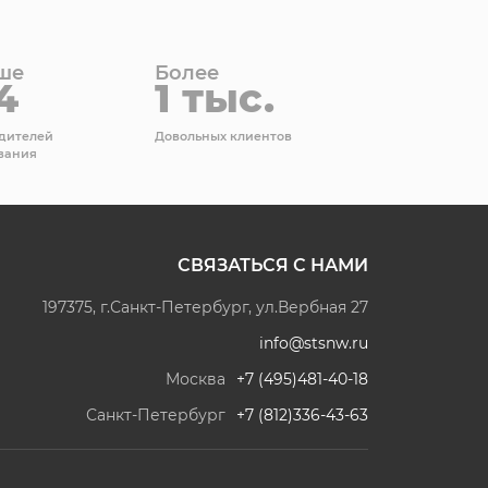
ше
Более
4
1 тыс.
дителей
Довольных клиентов
вания
СВЯЗАТЬСЯ С НАМИ
197375, г.Санкт-Петербург, ул.Вербная 27
info@stsnw.ru
Москва
+7 (495)481-40-18
Санкт-Петербург
+7 (812)336-43-63