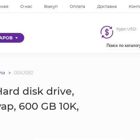
вная
О нас
Выкуп
Оплата
Доставка
Конт
Курс USD
ВАРОВ
ли
00AJ092
rd disk drive,
wap, 600 GB 10K,