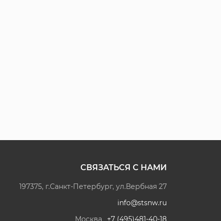
СВЯЗАТЬСЯ С НАМИ
197375, г.Санкт-Петербург, ул.Вербная 27
info@stsnw.ru
Москва
+7 (495)481-40-18