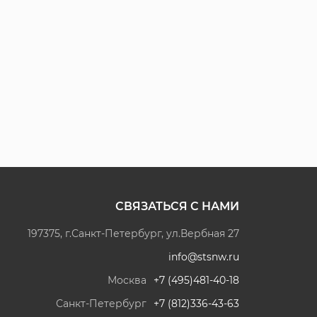
СВЯЗАТЬСЯ С НАМИ
197375, г.Санкт-Петербург, ул.Вербная 27
info@stsnw.ru
Москва
+7 (495)481-40-18
Санкт-Петербург
+7 (812)336-43-63