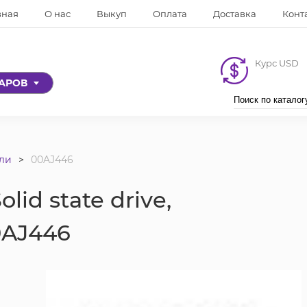
вная
О нас
Выкуп
Оплата
Доставка
Конт
Курс USD
ВАРОВ
ли
00AJ446
id state drive,
0AJ446