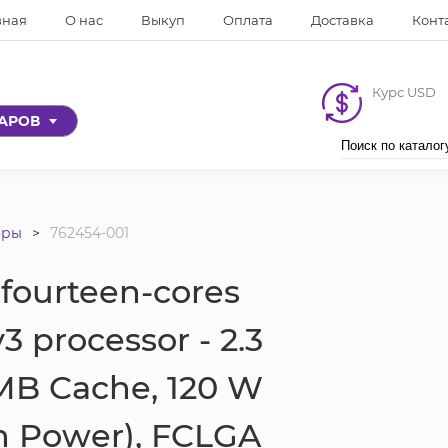
вная
О нас
Выкуп
Оплата
Доставка
Конт
Курс USD
ВАРОВ
оры
762454-001
fourteen-cores
3 processor - 2.3
MB Cache, 120 W
n Power), FCLGA