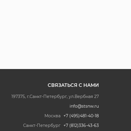
СВЯЗАТЬСЯ С НАМИ
197375, г.Санкт-Петербург, ул.Вербная 27
info@stsnw.ru
Москва
+7 (495)481-40-18
Санкт-Петербург
+7 (812)336-43-63