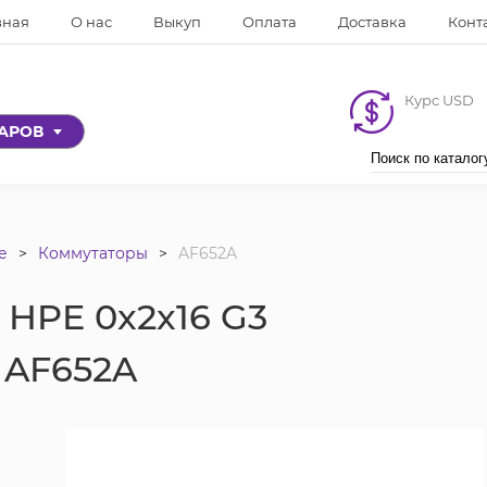
вная
О нас
Выкуп
Оплата
Доставка
Конт
Курс USD
ВАРОВ
е
Коммутаторы
AF652A
 HPE 0x2x16 G3
 AF652A