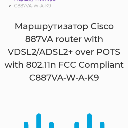
C887VA-W-A-K9
Маршрутизатор Cisco
887VA router with
VDSL2/ADSL2+ over POTS
with 802.11n FCC Compliant
C887VA-W-A-K9