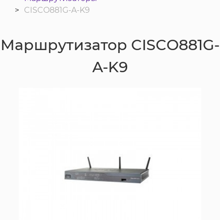
CISCO881G-A-K9
Маршрутизатор CISCO881G-
A-K9