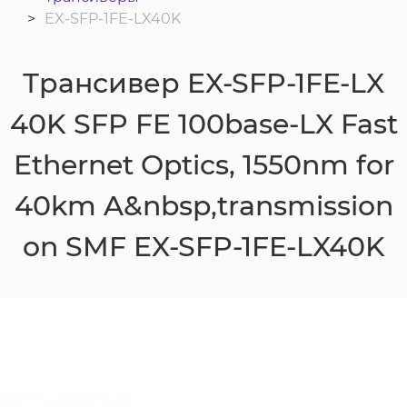
EX-SFP-1FE-LX40K
Трансивер EX-SFP-1FE-LX
40K SFP FE 100base-LX Fast
Ethernet Optics, 1550nm for
40km A&nbsp,transmission
on SMF EX-SFP-1FE-LX40K