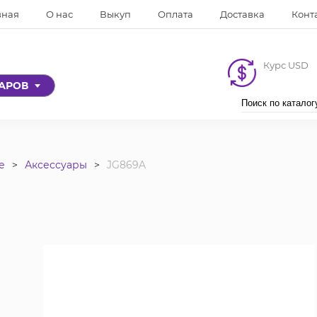
вная
О нас
Выкуп
Оплата
Доставка
Конт
Курс USD
ВАРОВ
е
Аксессуары
JG869A